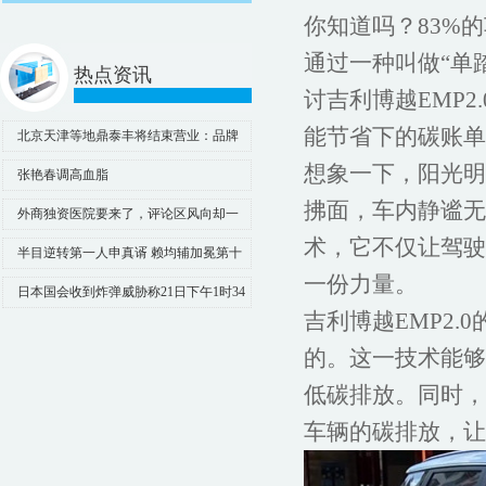
你知道吗？83%
通过一种叫做“单
热点资讯
讨吉利博越EMP
能节省下的碳账单
北京天津等地鼎泰丰将结束营业：品牌
期限届满，华东华南门店不受影响
想象一下，阳光明
张艳春调高血脂
拂面，车内静谧无
外商独资医院要来了，评论区风向却一
术，它不仅让驾驶
边倒？
半目逆转第一人申真谞 赖均辅加冕第十
一份力量。
届国手山脉
日本国会收到炸弹威胁称21日下午1时34
吉利博越EMP2.
分开始大屠杀
的。这一技术能够
低碳排放。同时，
车辆的碳排放，让