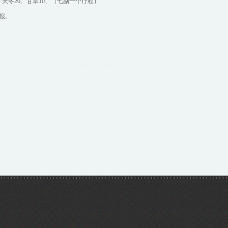
、天冬20、甘草10、（七副一个疗程）
报。