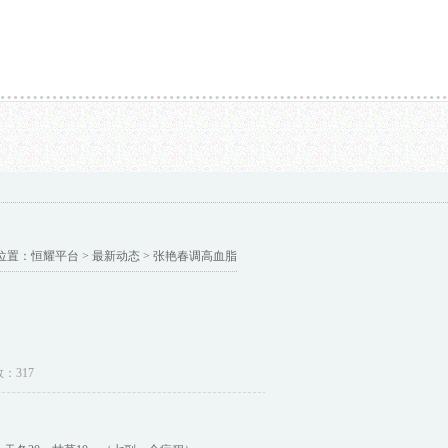
调高血脂...
外商独资医院要来了，评论区风向却一边倒？...
半目逆转第一人申真谞 赖
位置：
恒耀平台
>
最新动态
> 张艳春调高血脂
数：317