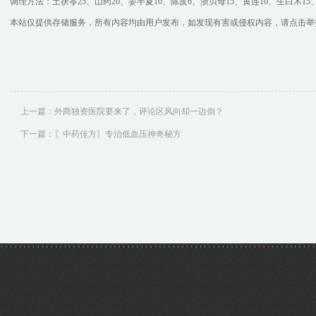
调理方法：土茯苓25、山药20、姜半夏10、陈皮6、浙贝母15、黄连10、生白术15
本站仅提供存储服务，所有内容均由用户发布，如发现有害或侵权内容，请点击举
上一篇：
外商独资医院要来了，评论区风向却一边倒？
下一篇：
〖中药佳方〗专治低血压神奇秘方