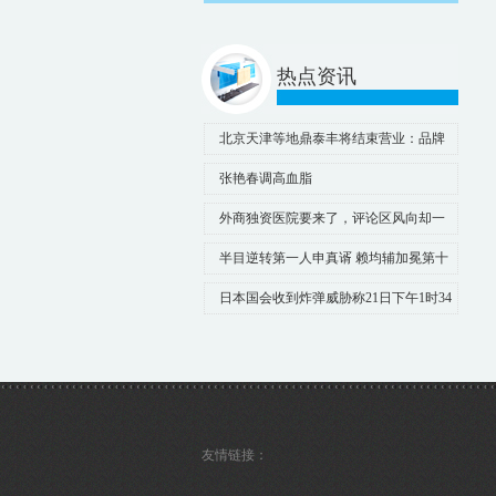
热点资讯
北京天津等地鼎泰丰将结束营业：品牌
期限届满，华东华南门店不受影响
张艳春调高血脂
外商独资医院要来了，评论区风向却一
边倒？
半目逆转第一人申真谞 赖均辅加冕第十
届国手山脉
日本国会收到炸弹威胁称21日下午1时34
分开始大屠杀
友情链接：